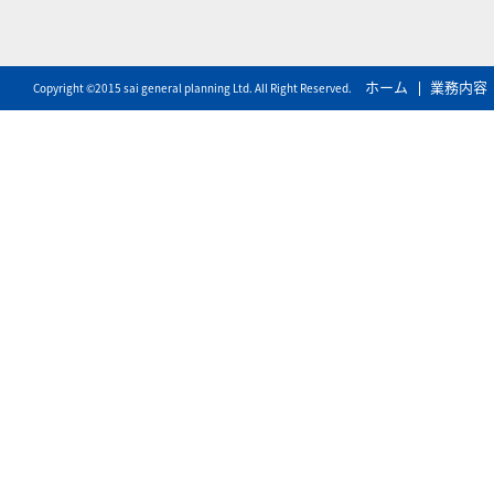
ホーム
業務内容
Copyright ©2015 sai general planning Ltd. All Right Reserved.